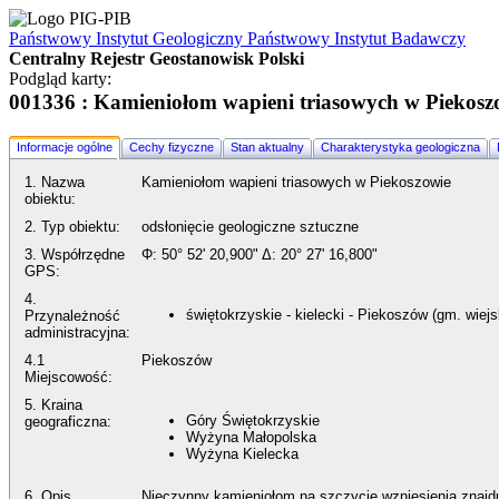
Państwowy Instytut Geologiczny
Państwowy Instytut Badawczy
Centralny Rejestr Geostanowisk Polski
Podgląd karty:
001336 : Kamieniołom wapieni triasowych w Piekosz
Informacje ogólne
Cechy fizyczne
Stan aktualny
Charakterystyka geologiczna
1. Nazwa
Kamieniołom wapieni triasowych w Piekoszowie
obiektu:
2. Typ obiektu:
odsłonięcie geologiczne sztuczne
3. Współrzędne
Φ:
50° 52' 20,900"
Δ:
20° 27' 16,800"
GPS:
4.
świętokrzyskie - kielecki - Piekoszów (gm. wiejs
Przynależność
administracyjna:
4.1
Piekoszów
Miejscowość:
5. Kraina
Góry Świętokrzyskie
geograficzna:
Wyżyna Małopolska
Wyżyna Kielecka
6. Opis
Nieczynny kamieniołom na szczycie wzniesienia znajduj