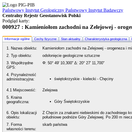
Państwowy Instytut Geologiczny
Państwowy Instytut Badawczy
Centralny Rejestr Geostanowisk Polski
Podgląd karty:
000927 : Kamieniołom zachodni na Zelejowej - orogen
Informacje ogólne
Cechy fizyczne
Stan aktualny
Charakterystyka geologiczna
1. Nazwa obiektu:
Kamieniołom zachodni na Zelejowej - orogeneza i mi
2. Typ obiektu:
odsłonięcie geologiczne sztuczne
3. Współrzędne
Φ:
50° 49' 10,300"
Δ:
20° 27' 11,700"
GPS:
4. Przynależność
świętokrzyskie - kielecki - Chęciny
administracyjna:
4.1 Miejscowość:
Zelejowa
5. Kraina
Góry Świętokrzyskie
geograficzna:
6. Opis lokalizacji
Z Chęcin za znakami niebieskimi do zachodniego kr
obiektu:
południowe podnóże Góry Zelejowej. Po 200 m niec
7. Forma
skarb państwa
własności terenu: